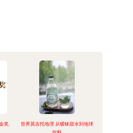
金奖,
世界莫吉托地理 从暧昧甜水到地球
饮料