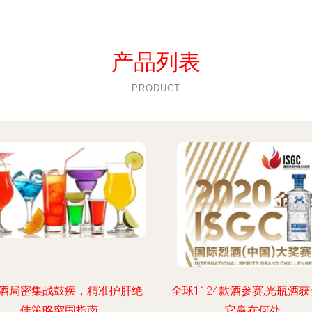
产品列表
PRODUCT
酒局密集战鼓疾，精准护肝绝
全球1124款酒参赛,光瓶酒获
佳策略突围指南
它赢在何处