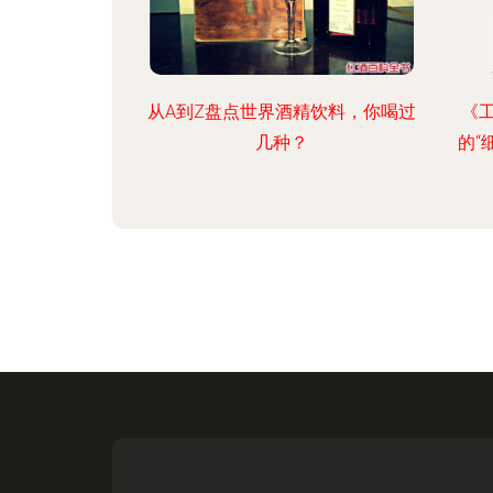
从A到Z盘点世界酒精饮料，你喝过
《
几种？
的“